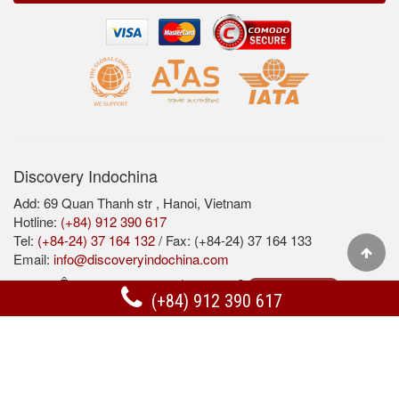
Discovery Indochina
Add: 69 Quan Thanh str , Hanoi, Vietnam
Hotline:
(+84) 912 390 617
Tel:
(+84-24) 37 164 132
/ Fax: (+84-24) 37 164 133
Email:
info@discoveryindochina.com
Êtes-vous un agent de voyage?
Contactez nous
(+84) 912 390 617
Acceuil
Securité
Termes et Conditions
Support