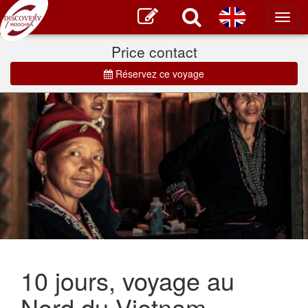
Toggl
main
Price contact
Réservez ce voyage
10 jours, voyage au
Nord du Vietnam