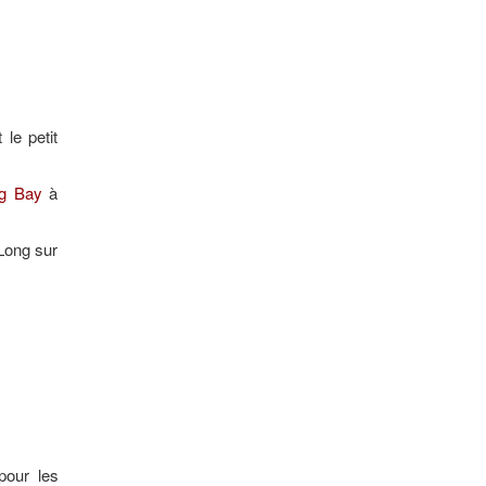
le petit
g Bay
à
Long sur
pour les