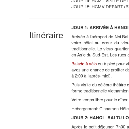
JOUR 14: HCM - VISITE DE L
JOUR 15: HCMV DEPART (B
JOUR 1: ARRIVÉE À HANOI -
Itinéraire
Arrivée à l'aéroport de Noi Ba
votre hôtel au cœur du vieu
traditionnelle. Le vieux quarti
en Asie du Sud-Est. Les rues c
Balade à vélo
ou à pied pour v
avez une chance de profiter de 
à 2:00 à l’après-midi).
Puis visite du célèbre théâtre 
forme traditionnelle vietnamien
Votre temps libre pour le dîner.
Hébergement: Cinnamon Hôtel 
JOUR 2: HANOI - BAI TU LO
Après le petit déjeuner, 7h00 