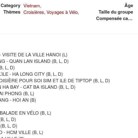
Category
Âge
Vietnam
,
Thèmes
Taille du groupe
Croisières
,
Voyages à Vélo
,
Compensée carbone
 VISITE DE LA VILLE HANOI (L)
NG - QUAN LAN ISLAND (B, L, D)
, L, D)
LE - HA LONG CITY (B, L, D)
ISIÈRE POUR SOI SIM ET ILE DE TIPTOP (B, L, D)
HA BAY - CAT BA ISLAND (B, L, D)
AI PHONG (B, L)
NG - HOI AN (B)
BALADE EN VÉLO (B, L)
, L, D)
B, L, D)
 - HCM VILLE (B, L)