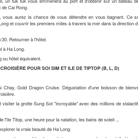
el, un tuk tuk vous emmènera au port et d'obtenir sur un bateau d
rt de Cai Rong.
u, vous aurez la chance de vous détendre en vous bagnant. Ce so
 Long et couvrir les premiers miles à travers la mer dans la direction 
:30. Retourner à l'hôtel.
tel à Ha Long.
ou hôtel équivalent.
CROISIÈRE POUR SOI SIM ET ILE DE TIPTOP (B, L, D)
 Chay, Gold Dragon Cruise. Dégustation d'une boisson de bienv
oisière.
visiter la grotte Sung Sot "incroyable" avec des millions de stalacti
l'île Titop, une heure pour la natation, les bains de soleil ...
explorer la vraie beauté de Ha Long.