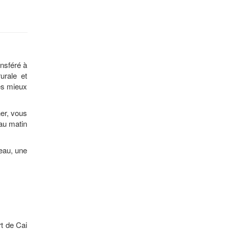
ansféré à
urale et
ées mieux
ner, vous
 au matin
'eau, une
rt de Cai