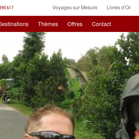
Voyages sur Mesure
Livres d’Or
390 617
Destinations
Thèmes
Offres
Contact