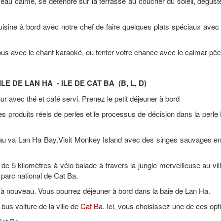
eau calme, se détendre sur la terrasse au coucher du soleil, dégust
isine à bord avec notre chef de faire quelques plats spéciaux avec
us avec le chant karaoké, ou tenter votre chance avec le calmar pêc
ILE DE LAN HA - ILE DE CAT BA (B, L, D)
r avec thé et café servi. Prenez le petit déjeuner à bord
les produits réels de perles et le processus de décision dans la perl
au va Lan Ha Bay.Visit Monkey Island avec des singes sauvages en
z de 5 kilomètres à vélo balade à travers la jungle merveilleuse au vil
parc national de Cat Ba.
t à nouveau. Vous pourrez déjeuner à bord dans la baie de Lan Ha.
bus voiture de la ville de
Cat Ba
. Ici, vous choisissez une de ces opt