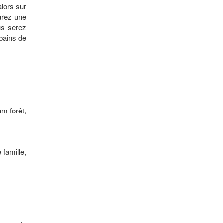
alors sur
urez une
us serez
 bains de
am forêt,
 famille,