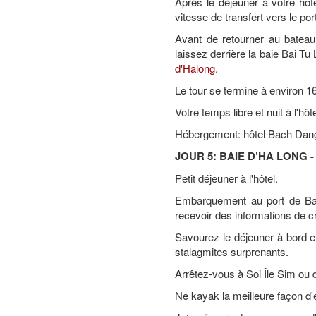
Après le déjeuner à votre hôt
vitesse de transfert vers le po
Avant de retourner au batea
laissez derrière la baie Bai Tu
d'Halong
.
Le tour se termine à environ 16
Votre temps libre et nuit à l'hô
Hébergement: hôtel Bach Dang 
JOUR 5: BAIE D’HA LONG - 
Petit déjeuner à l'hôtel.
Embarquement au port de Bai
recevoir des informations de cr
Savourez le déjeuner à bord et 
stalagmites surprenants.
Arrêtez-vous à Soi Île Sim ou de 
Ne kayak la meilleure façon d'