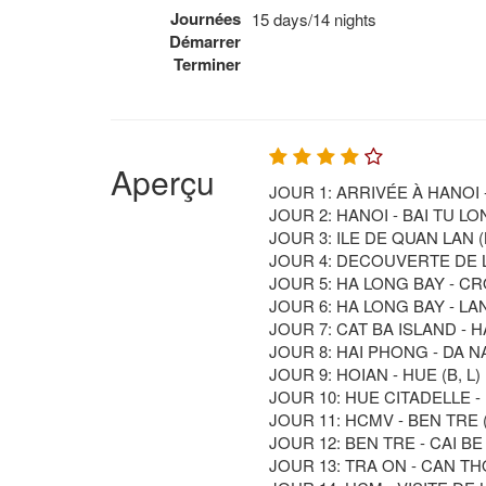
Journées
15 days/14 nights
Démarrer
Terminer
Aperçu
JOUR 1: ARRIVÉE À HANOI -
JOUR 2: HANOI - BAI TU LO
JOUR 3: ILE DE QUAN LAN (B
JOUR 4: DECOUVERTE DE L’I
JOUR 5: HA LONG BAY - CRO
JOUR 6: HA LONG BAY - LAN 
JOUR 7: CAT BA ISLAND - H
JOUR 8: HAI PHONG - DA NA
JOUR 9: HOIAN - HUE (B, L)
JOUR 10: HUE CITADELLE - 
JOUR 11: HCMV - BEN TRE (B
JOUR 12: BEN TRE - CAI BE (
JOUR 13: TRA ON - CAN THO