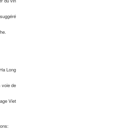
er du vin
 suggéré
he.
e Ha Long
 voie de
lage Viet
ions: