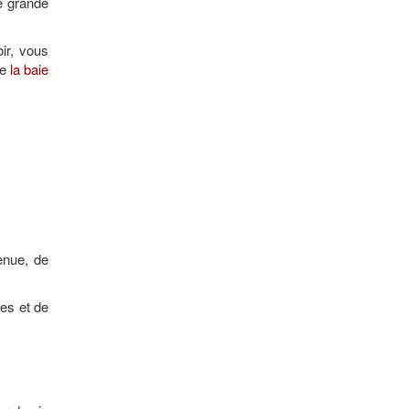
e grande
ir, vous
de
la baie
enue, de
tes et de