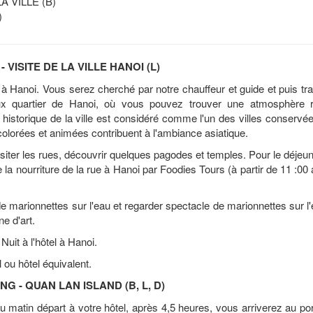
A VILLE (B)
)
 VISITE DE LA VILLE HANOI (L)
i à Hanoi. Vous serez cherché par notre chauffeur et guide et puis tr
x quartier de Hanoi, où vous pouvez trouver une atmosphère r
er historique de la ville est considéré comme l'un des villes conserv
olorées et animées contribuent à l'ambiance asiatique.
isiter les rues, découvrir quelques pagodes et temples. Pour le déjeu
la nourriture de la rue à Hanoi par Foodies Tours (à partir de 11 :00
de marionnettes sur l'eau et regarder spectacle de marionnettes sur l
ne d'art.
 Nuit à l'hôtel à Hanoi.
ou hôtel équivalent.
NG - QUAN LAN ISLAND (B, L, D)
au matin départ à votre hôtel, après 4,5 heures, vous arriverez au po