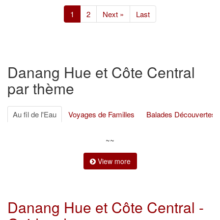
(current)
1
2
Next »
Last
Danang Hue et Côte Central
par thème
Au fil de l'Eau
Voyages de Familles
Balades Découvertes
Voyages d’Aventures
Voyages de Luxe
Croisières
Voya
~~
Séjours et Plages
Foodie Tours
Autres
View more
Danang Hue et Côte Central -