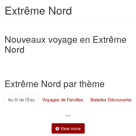
Extrême Nord
Nouveaux voyage en Extrême
Nord
Extrême Nord par thème
Au fil de l'Eau
Voyages de Familles
Balades Découvertes
Voyages d’Aventures
Voyages de Luxe
Croisières
Voya
~~
Séjours et Plages
Foodie Tours
Autres
View more