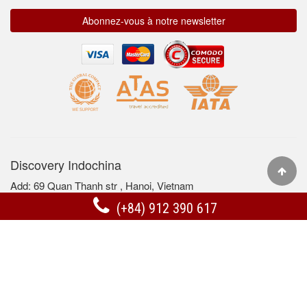
Abonnez-vous à notre newsletter
Discovery Indochina
Add: 69 Quan Thanh str , Hanoi, Vietnam
Hotline:
(+84) 912 390 617
(+84) 912 390 617
Tel:
(+84-24) 37 164 132
/ Fax: (+84-24) 37 164 133
Email:
info@discoveryindochina.com
Êtes-vous un agent de voyage?
Contactez nous