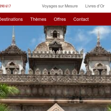
Voyages sur Mesure
Livres d’Or
390 617
Destinations
Thèmes
Offres
Contact