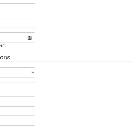
ent
ions