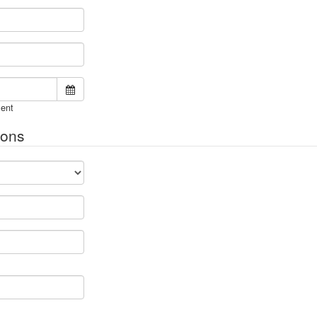
ent
ions