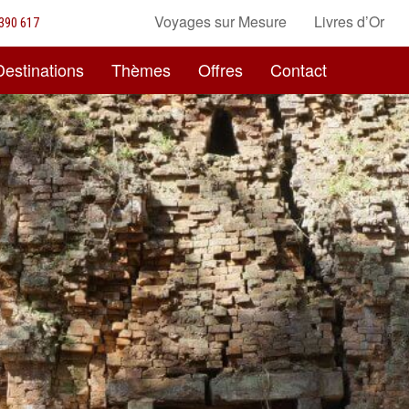
Voyages sur Mesure
Livres d’Or
390 617
Destinations
Thèmes
Offres
Contact