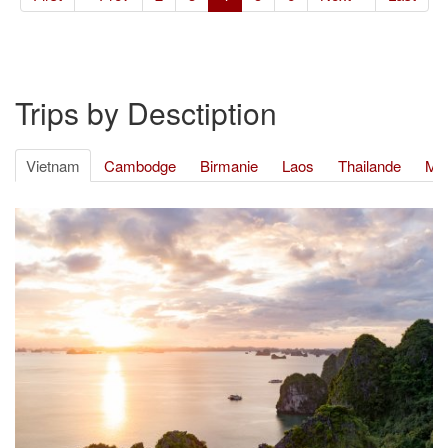
Trips by Desctiption
Vietnam
Cambodge
Birmanie
Laos
Thailande
Mul