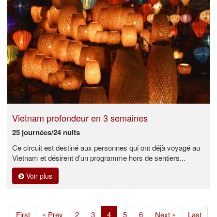
Vietnam profondeur en 3 semaines
25 journées/24 nuits
Ce circuit est destiné aux personnes qui ont déjà voyagé au
Vietnam et désirent d’un programme hors de sentiers...
Voir plus
(current)
First
« Prev
2
3
4
5
6
Next »
Last