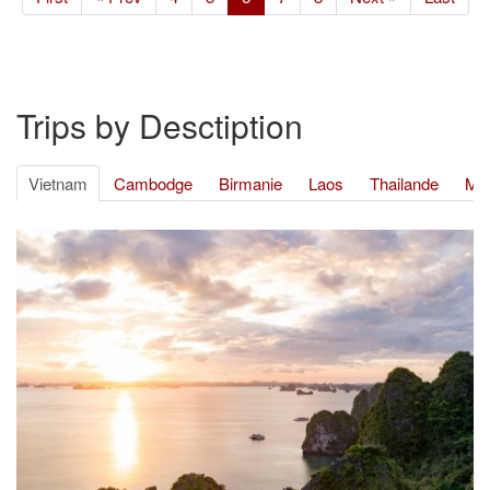
Trips by Desctiption
Vietnam
Cambodge
Birmanie
Laos
Thailande
Mul