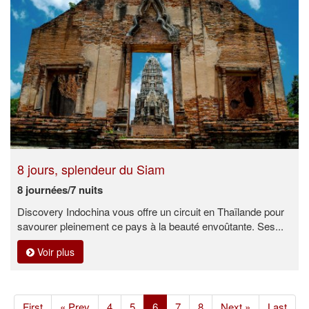
8 jours, splendeur du Siam
8 journées/7 nuits
Discovery Indochina vous offre un circuit en Thaïlande pour
savourer pleinement ce pays à la beauté envoûtante. Ses...
Voir plus
(current)
First
« Prev
4
5
6
7
8
Next »
Last