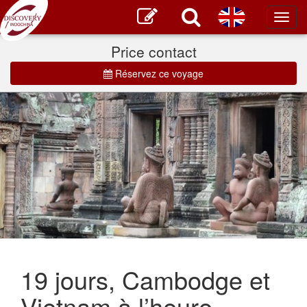
Toggl
main
Price contact
Réservez ce voyage
19 jours, Cambodge et
Vietnam à l’heure