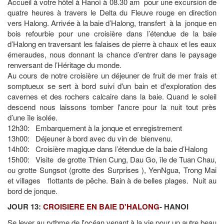
Accueil à votre hôtel à Hanoï à 08.30 am pour une excursion de
quatre heures à travers le Delta du Fleuve rouge en direction
vers Halong. Arrivée à la baie d’Halong, transfert à la jonque en
bois refourbie pour une croisière dans l’étendue de la baie
d’Halong en traversant les falaises de pierre à chaux et les eaux
émeraudes, nous donnant la chance d’entrer dans le paysage
renversant de l’Héritage du monde.
Au cours de notre croisière un déjeuner de fruit de mer frais et
somptueux se sert à bord suivi d'un bain et d'exploration des
cavernes et des rochers calcaire dans la baie. Quand le soleil
descend nous laissons tomber l'ancre pour la nuit tout près
d’une île isolée.
12h30: Embarquement à la jonque et enregistrement
13h00: Déjeuner à bord avec du vin de bienvenu.
14h00: Croisière magique dans l’étendue de la baie d’Halong
15h00: Visite de grotte Thien Cung, Dau Go, île de Tuan Chau,
ou grotte Sungsot (grotte des Surprises ), YenNgua, Trong Mai
et villages flottants de pêche. Bain à de belles plages. Nuit au
bord de jonque.
JOUR 13:
CROISIERE EN BAIE D'HALONG
- HANOI
Se lever au rythme de l'océan venant à la vie pour un autre beau