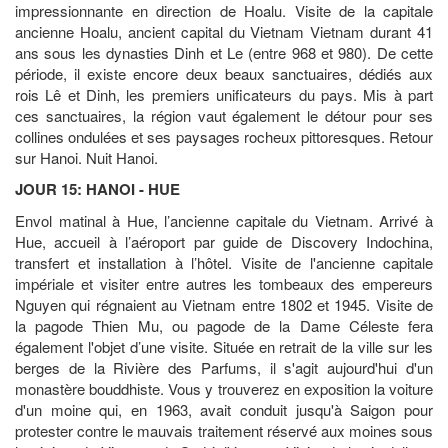
impressionnante en direction de Hoalu. Visite de la capitale
ancienne Hoalu, ancient capital du Vietnam Vietnam durant 41
ans sous les dynasties Dinh et Le (entre 968 et 980). De cette
période, il existe encore deux beaux sanctuaires, dédiés aux
rois Lê et Dinh, les premiers unificateurs du pays. Mis à part
ces sanctuaires, la région vaut également le détour pour ses
collines ondulées et ses paysages rocheux pittoresques. Retour
sur Hanoi. Nuit Hanoi.
JOUR 15: HANOI - HUE
Envol matinal à Hue, l’ancienne capitale du Vietnam. Arrivé à
Hue, accueil à l’aéroport par guide de Discovery Indochina,
transfert et installation à l’hôtel. Visite de l'ancienne capitale
impériale et visiter entre autres les tombeaux des empereurs
Nguyen qui régnaient au Vietnam entre 1802 et 1945. Visite de
la pagode Thien Mu, ou pagode de la Dame Céleste fera
également l'objet d’une visite. Située en retrait de la ville sur les
berges de la Rivière des Parfums, il s'agit aujourd'hui d'un
monastère bouddhiste. Vous y trouverez en exposition la voiture
d'un moine qui, en 1963, avait conduit jusqu'à Saigon pour
protester contre le mauvais traitement réservé aux moines sous