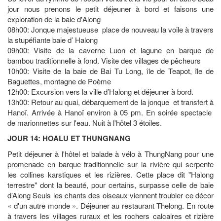
jour nous prenons le petit déjeuner à bord et faisons une
exploration de la baie d'Along
08h00: Jonque majestueuse place de nouveau la voile à travers
la stupéfiante baie d’ Halong
09h00: Visite de la caverne Luon et lagune en barque de
bambou traditionnelle à fond. Visite des villages de pêcheurs
10h00: Visite de la baie de Bai Tu Long, île de Teapot, île de
Baguettes, montagne de Poème
12h00: Excursion vers la ville d’Halong et déjeuner à bord.
13h00: Retour au quai, débarquement de la jonque et transfert à
Hanoï. Arrivée à Hanoï environ à 05 pm. En soirée spectacle
de marionnettes sur l'eau. Nuit à l'hôtel 3 étoiles.
JOUR 14: HOALU ET THUNGNANG
Petit déjeuner à l'hôtel et balade à vélo à ThungNang pour une
promenade en barque traditionnelle sur la rivière qui serpente
les collines karstiques et les rizières. Cette place dit "Halong
terrestre" dont la beauté, pour certains, surpasse celle de baie
d’Along Seuls les chants des oiseaux viennent troubler ce décor
« d'un autre monde ». Déjeuner au restaurant Thelong. En route
à travers les villages ruraux et les rochers calcaires et rizière