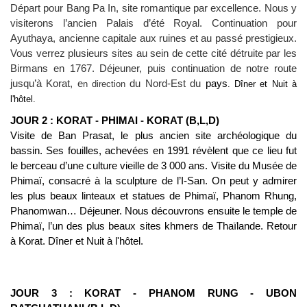
Départ pour Bang Pa In, site romantique par excellence. Nous y
visiterons l’ancien Palais d’été Royal. Continuation pour
Ayuthaya, ancienne capitale aux ruines et au passé prestigieux.
Vous verrez plusieurs sites au sein de cette cité détruite par les
Birmans en 1767. Déjeuner, puis continuation de notre route
jusqu’à Korat, e
d
u Nord-Est du
pays
n direction
. Dîner et Nuit à
l'hôtel.
JOUR 2 : KORAT - PHIMAI - KORAT (B,L,D)
Visite de Ban Prasat, le plus ancien site archéologique du
bassin. Ses fouilles, achevées en 1991 révèlent que ce lieu fut
le berceau d’une culture vieille de 3 000 ans. Visite du Musée de
Phimaï, consacré à la sculpture de l’I-San. On peut y admirer
les plus beaux linteaux et statues de Phimaï, Phanom Rhung,
Phanomwan… Déjeuner. Nous découvrons ensuite le temple de
Phimaï, l’un des plus beaux sites khmers de Thaïlande. Retour
à Korat. Dîner et Nuit à l'hôtel.
JOUR 3 : KORAT - PHANOM RUNG - UBON