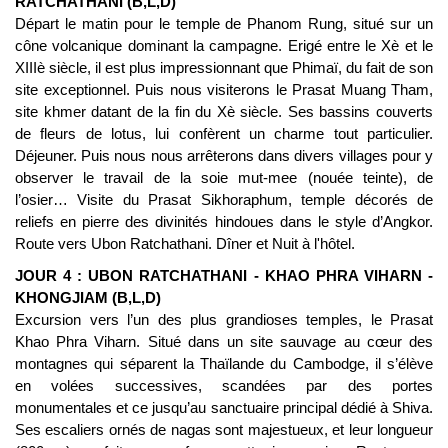
RATCHATHANI (B,L,D)
Départ le matin pour le temple de Phanom Rung, situé sur un
cône volcanique dominant la campagne. Erigé entre le Xè et le
XIIIè siècle, il est plus impressionnant que Phimaï, du fait de son
site exceptionnel. Puis nous visiterons le Prasat Muang Tham,
site khmer datant de la fin du Xè siècle. Ses bassins couverts
de fleurs de lotus, lui confèrent un charme tout particulier.
Déjeuner. Puis nous nous arrêterons dans divers villages pour y
observer le travail de la soie mut-mee (nouée teinte), de
l’osier… Visite du Prasat Sikhoraphum, temple décorés de
reliefs en pierre des divinités hindoues dans le style d’Angkor.
Route vers Ubon Ratchathani. Dîner et Nuit à l'hôtel.
JOUR 4 : UBON RATCHATHANI - KHAO PHRA VIHARN -
KHONGJIAM (B,L,D)
Excursion vers l’un des plus grandioses temples, le Prasat
Khao Phra Viharn. Situé dans un site sauvage au cœur des
montagnes qui séparent la Thaïlande du Cambodge, il s’élève
en volées successives, scandées par des portes
monumentales et ce jusqu’au sanctuaire principal dédié à Shiva.
Ses escaliers ornés de nagas sont majestueux, et leur longueur