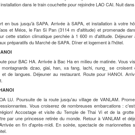
t installation dans le train couchette pour rejoindre LAO CAI. Nuit dans 
rt en bus jusqu'à SAPA. Arrivée à SAPA, et installation à votre hôt
s Yaos et Méos, le Fan Si Pan (3114 m d'altitude) et promenade da
 cette station climatique perchée à 1 600 m d'altitude. Déjeuner à 
aux préparatifs du Marché de SAPA. Dîner et logement à l'hôtel.
HANOI
 route pour BAC HA. Arrivée à Bac Ha en milieu de matinée. Vous vis
 montagnards dzao, giai, han, xa fang, lachi, nung_ se croisent
 et de langues. Déjeuner au restaurant. Route pour HANOI. Arriv
t.
 HANOI
 HOA LU. Poursuite de la route jusqu'au village de VANLAM. Prom
ressionnantes. Vous croiserez de nombreuses embarcations : c'est 
égion! Accostage et visite du Temple de Thai Vi et de la grotte
ître par une princesse retirée du monde. Retour à VANLAM et déj
rrivée en fin d'après-midi. En soirée, spectacle de marionnettes su
tel.