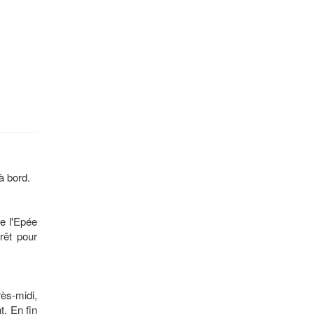
à bord.
de l'Epée
rêt pour
ès-midi,
t. En fin