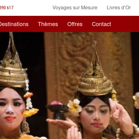
Voyages sur Mesure
Livres d’Or
390 617
Destinations
Thèmes
Offres
Contact