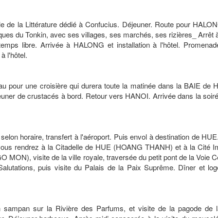
ple de la Littérature dédié à Confucius. Déjeuner. Route pour HALO
ques du Tonkin, avec ses villages, ses marchés, ses rizières_ Arrê
 temps libre. Arrivée à HALONG et installation à l'hôtel. Promenad
à l'hôtel.
eau pour une croisière qui durera toute la matinée dans la BAIE d
euner de crustacés à bord. Retour vers HANOI. Arrivée dans la soiré
t selon horaire, transfert à l'aéroport. Puis envol à destination de HUE
vous rendrez à la Citadelle de HUE (HOANG THANH) et à la Cité Im
 MON), visite de la ville royale, traversée du petit pont de la Voie C
alutations, puis visite du Palais de la Paix Suprême. Dîner et lo
n sampan sur la Rivière des Parfums, et visite de la pagode de