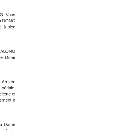
NG. Vous
t à DONG
e à pied
e HALONG
e. Dîner
. Arrivée
périale.
éleste et
gement à
 la Dame