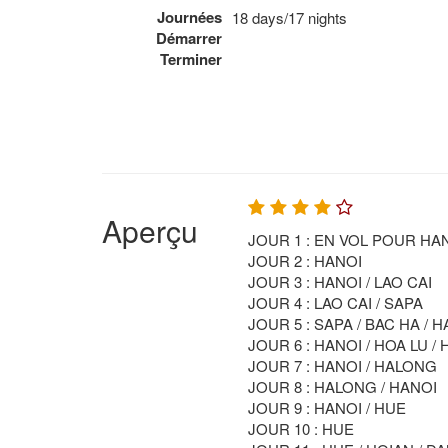
Journées
18 days/17 nights
Démarrer
Terminer
Aperçu
JOUR 1 : EN VOL POUR HA
JOUR 2 : HANOI
JOUR 3 : HANOI / LAO CAI
JOUR 4 : LAO CAI / SAPA
JOUR 5 : SAPA / BAC HA / 
JOUR 6 : HANOI / HOA LU /
JOUR 7 : HANOI / HALONG
JOUR 8 : HALONG / HANOI
JOUR 9 : HANOI / HUE
JOUR 10 : HUE