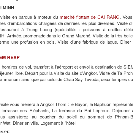
I MINH
a visite en barque à moteur du
marché flottant de CAI RANG
. Vous
nes d'embarcations chargées de denrées les plus diverses. Visite d'
restaurant à Trung Luong (spécialités : poissons à oreilles d'élé
. Arrivée, promenade dans le Grand Marché. Visite de la très bell
erme une profusion en bois. Visite d'une fabrique de laque. Dîner
IEM REAP
s horaires de vol, transfert à l'aéroport et envol à destination de S
 Déjeuner libre. Départ pour la visite du site d'Angkor. Visite de Ta Pr
hommanom ainsi que par celui de Chau Say Tevoda, deux temples c
 visite vous mènera à Angkor Thom : le Bayon, le Baphuon représente
 terrasse des Eléphants, La terrasse du Roi Lépreux. Déjeuner à 
 Vous assisterez au coucher du soleil du sommet de Phnom-B
 Wat. Dîner en ville. Logement à l'hôtel.
ANCE