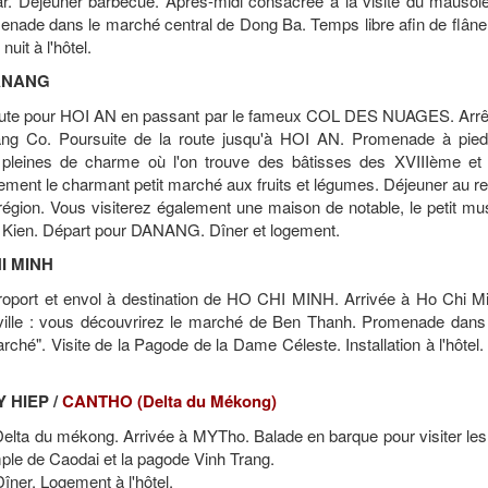
car. Déjeuner barbecue. Après-midi consacrée à la visite du mausol
menade dans le marché central de Dong Ba. Temps libre afin de flâne
uit à l'hôtel.
DANANG
a route pour HOI AN en passant par le fameux COL DES NUAGES. Arrê
ang Co. Poursuite de la route jusqu'à HOI AN. Promenade à pied
s pleines de charme où l'on trouve des bâtisses des XVIIIème e
ement le charmant petit marché aux fruits et légumes. Déjeuner au r
région. Vous visiterez également une maison de notable, le petit mu
ien. Départ pour DANANG. Dîner et logement.
I MINH
aéroport et envol à destination de HO CHI MINH. Arrivée à Ho Chi Mi
a ville : vous découvrirez le marché de Ben Thanh. Promenade dans
ché". Visite de la Pagode de la Dame Céleste. Installation à l'hôtel.
Y HIEP /
CANTHO (Delta du Mékong)
 Delta du mékong. Arrivée à MYTho. Balade en barque pour visiter le
emple de Caodai et la pagode Vinh Trang.
ner. Logement à l'hôtel.