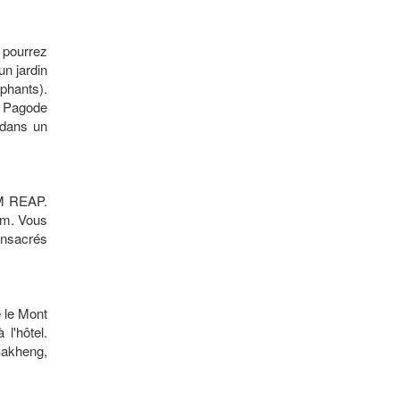
 pourrez
un jardin
phants).
e Pagode
 dans un
IEM REAP.
ohm. Vous
onsacrés
 le Mont
l'hôtel.
akheng,