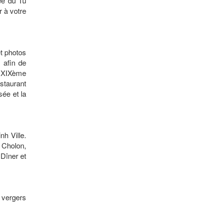
ée du Tu
r à votre
t photos
 afin de
t XIXème
estaurant
sée et la
nh Ville.
 Cholon,
 Dîner et
s vergers