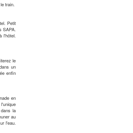
le train.
el. Petit
ns SAPA.
l'hôtel.
iterez le
 dans un
ée enfin
enade en
l'unique
 dans la
euner au
r l'eau.