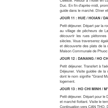
Céleste. Retour à l'hôtel en 
Duc. En fin d'après-midi, pro
guide dans le marché. Dîner et n
JOUR 11 : HUE / HOIAN / 
Petit déjeuner. Départ par l
au village de pêcheurs de L
découvrir les rues piétonne
siècles. Vous traverserez égal
et découverte des plats de la 
Maison Communale de Phuoc K
JOUR 12 : DANANG / HO CH
Petit déjeuner. Transfert à l'
Déjeuner. Visite guidée de l
dont le nom signifie "Grand Mar
logement.
JOUR 13 : HO CHI MINH / M
Petit déjeuner. Départ pour le
et marché flottant. Visite le t
Continuation vers CAN THO. Dî