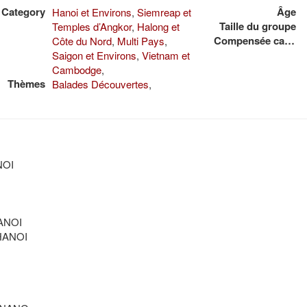
Category
Âge
Hanoi et Environs
,
Siemreap et
Taille du groupe
Temples d’Angkor
,
Halong et
Compensée carbone
Côte du Nord
,
Multi Pays
,
Saigon et Environs
,
Vietnam et
Cambodge
,
Thèmes
Balades Découvertes
,
NOI
HANOI
 HANOI