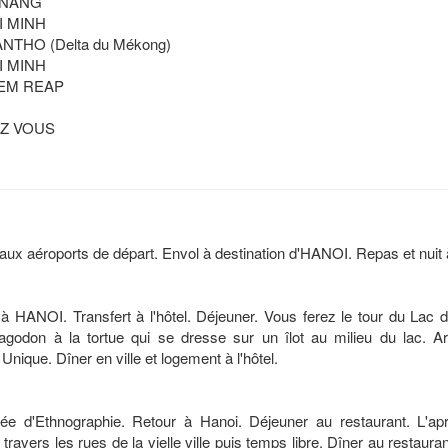
DANANG
I MINH
ANTHO (Delta du Mékong)
I MINH
SIEM REAP
EZ VOUS
ux aéroports de départ. Envol à destination d'HANOI. Repas et nuit 
 à HANOI. Transfert à l'hôtel. Déjeuner. Vous ferez le tour du Lac 
godon à la tortue qui se dresse sur un îlot au milieu du lac. Ar
Unique. Dîner en ville et logement à l'hôtel.
sée d'Ethnographie. Retour à Hanoi. Déjeuner au restaurant. L'apr
vers les rues de la vielle ville puis temps libre. Dîner au restauran